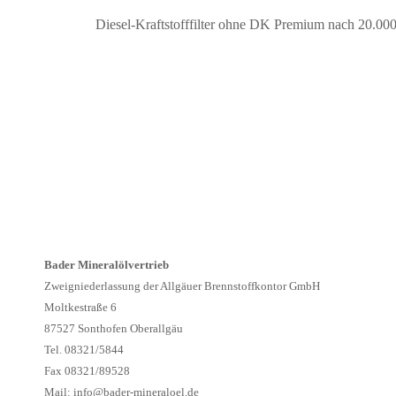
Diesel-Kraftstofffilter ohne DK Premium nach 20.00
Bader Mineralölvertrieb
Zweigniederlassung der Allgäuer Brennstoffkontor GmbH
Moltkestraße 6
87527 Sonthofen Oberallgäu
Tel. 08321/5844
Fax 08321/89528
Mail:
info@bader-mineraloel.de