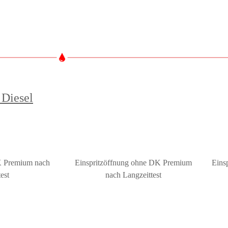
 Diesel
K Premium nach
Einspritzöffnung ohne DK Premium
Eins
test
nach Langzeittest